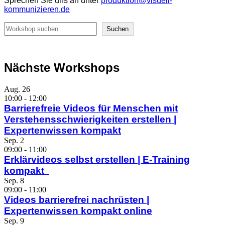
Sprechen Sie uns an unter
produktion@visuell-
kommunizieren.de
Suchen
Suchen
Nächste Workshops
Aug.
26
10:00
-
12:00
Barrierefreie Videos für Menschen mit
Verstehensschwierigkeiten erstellen |
Expertenwissen kompakt
Sep.
2
09:00
-
11:00
Erklärvideos selbst erstellen | E-Training
kompakt
Sep.
8
09:00
-
11:00
Videos barrierefrei nachrüsten |
Expertenwissen kompakt online
Sep.
9