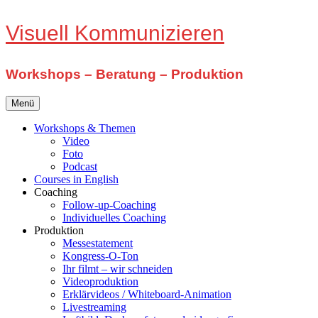
Zum
Visuell Kommunizieren
Inhalt
springen
Workshops – Beratung – Produktion
Menü
Workshops & Themen
Video
Foto
Podcast
Courses in English
Coaching
Follow-up-Coaching
Individuelles Coaching
Produktion
Messestatement
Kongress-O-Ton
Ihr filmt – wir schneiden
Videoproduktion
Erklärvideos / Whiteboard-Animation
Livestreaming