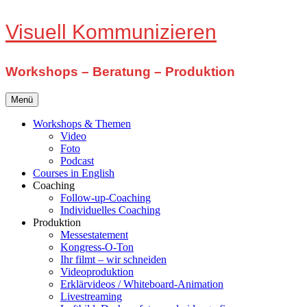
Zum
Visuell Kommunizieren
Inhalt
springen
Workshops – Beratung – Produktion
Menü
Workshops & Themen
Video
Foto
Podcast
Courses in English
Coaching
Follow-up-Coaching
Individuelles Coaching
Produktion
Messestatement
Kongress-O-Ton
Ihr filmt – wir schneiden
Videoproduktion
Erklärvideos / Whiteboard-Animation
Livestreaming