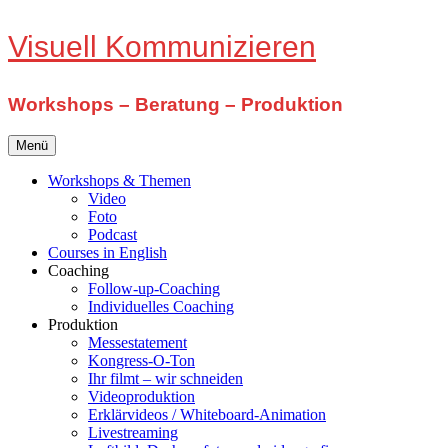
Zum
Visuell Kommunizieren
Inhalt
springen
Workshops – Beratung – Produktion
Menü
Workshops & Themen
Video
Foto
Podcast
Courses in English
Coaching
Follow-up-Coaching
Individuelles Coaching
Produktion
Messestatement
Kongress-O-Ton
Ihr filmt – wir schneiden
Videoproduktion
Erklärvideos / Whiteboard-Animation
Livestreaming