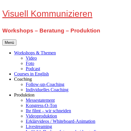
Zum
Visuell Kommunizieren
Inhalt
springen
Workshops – Beratung – Produktion
Menü
Workshops & Themen
Video
Foto
Podcast
Courses in English
Coaching
Follow-up-Coaching
Individuelles Coaching
Produktion
Messestatement
Kongress-O-Ton
Ihr filmt – wir schneiden
Videoproduktion
Erklärvideos / Whiteboard-Animation
Livestreaming