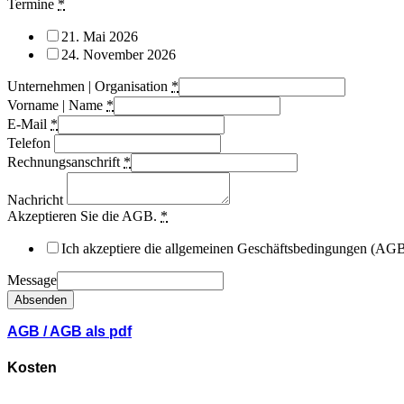
Termine
*
21. Mai 2026
24. November 2026
Unternehmen | Organisation
*
Vorname | Name
*
E-Mail
*
Telefon
Rechnungsanschrift
*
Nachricht
Akzeptieren Sie die AGB.
*
Ich akzeptiere die allgemeinen Geschäftsbedingungen (AG
Message
Absenden
AGB
/
AGB als pdf
Kosten