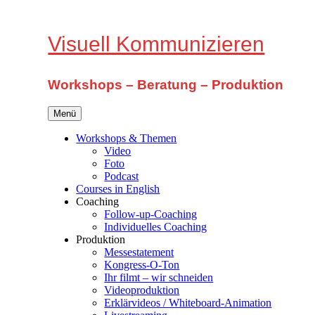
Zum
Inhalt
springen
Visuell Kommunizieren
Workshops – Beratung – Produktion
Menü
Workshops & Themen
Video
Foto
Podcast
Courses in English
Coaching
Follow-up-Coaching
Individuelles Coaching
Produktion
Messestatement
Kongress-O-Ton
Ihr filmt – wir schneiden
Videoproduktion
Erklärvideos / Whiteboard-Animation