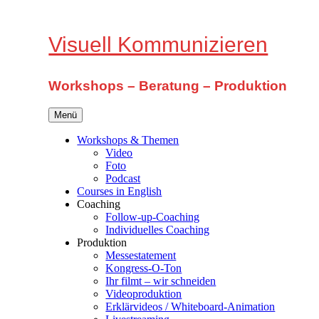
Zum
Inhalt
springen
Visuell Kommunizieren
Workshops – Beratung – Produktion
Menü
Workshops & Themen
Video
Foto
Podcast
Courses in English
Coaching
Follow-up-Coaching
Individuelles Coaching
Produktion
Messestatement
Kongress-O-Ton
Ihr filmt – wir schneiden
Videoproduktion
Erklärvideos / Whiteboard-Animation