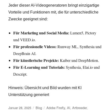
Jeder dieser AI-Videogeneratoren bringt einzigartige
Vorteile und Funktionen mit, die für unterschiedliche
Zwecke geeignet sind:
Für Marketing und Social Media:
Lumen5, Pictory
und VEED.io.
Für professionelle Videos:
Runway ML, Synthesia und
DeepBrain AI.
Für künstlerische Projekte:
Kaiber und DeepMotion.
Für E-Learning und Tutorials:
Synthesia, Elai.io und
Descript.
Hinweis: Übersicht und Bild wurden mit KI
Unterstützung generiert
Veröffentlicht
Kategorien
Schlagwörter
Januar 28, 2025
Blog
Adobe Firefly
,
AI
,
Artbreeder
,