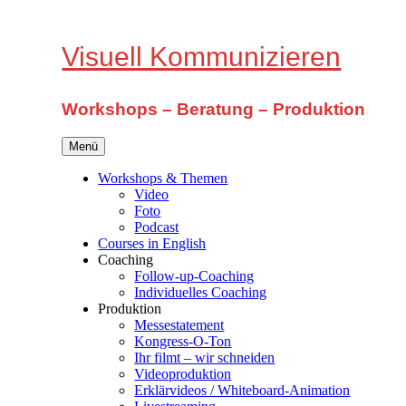
Zum
Inhalt
springen
Visuell Kommunizieren
Workshops – Beratung – Produktion
Menü
Workshops & Themen
Video
Foto
Podcast
Courses in English
Coaching
Follow-up-Coaching
Individuelles Coaching
Produktion
Messestatement
Kongress-O-Ton
Ihr filmt – wir schneiden
Videoproduktion
Erklärvideos / Whiteboard-Animation