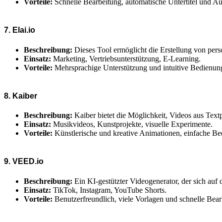
Vorteile:
Schnelle Bearbeitung, automatische Untertitel und Au
7. Elai.io
Beschreibung:
Dieses Tool ermöglicht die Erstellung von perso
Einsatz:
Marketing, Vertriebsunterstützung, E-Learning.
Vorteile:
Mehrsprachige Unterstützung und intuitive Bedienun
8. Kaiber
Beschreibung:
Kaiber bietet die Möglichkeit, Videos aus Text
Einsatz:
Musikvideos, Kunstprojekte, visuelle Experimente.
Vorteile:
Künstlerische und kreative Animationen, einfache Be
9. VEED.io
Beschreibung:
Ein KI-gestützter Videogenerator, der sich auf 
Einsatz:
TikTok, Instagram, YouTube Shorts.
Vorteile:
Benutzerfreundlich, viele Vorlagen und schnelle Bear