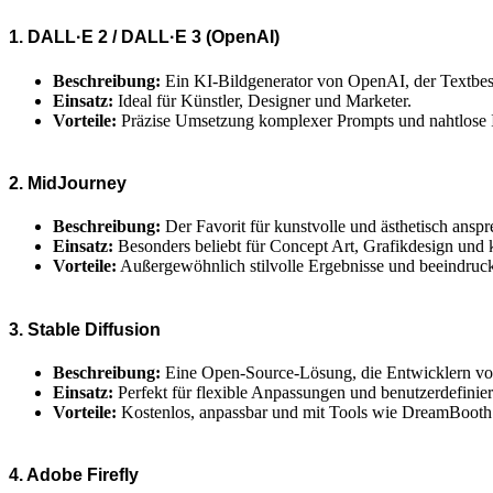
1. DALL·E 2 / DALL·E 3 (OpenAI)
Beschreibung:
Ein KI-Bildgenerator von OpenAI, der Textbes
Einsatz:
Ideal für Künstler, Designer und Marketer.
Vorteile:
Präzise Umsetzung komplexer Prompts und nahtlose 
2. MidJourney
Beschreibung:
Der Favorit für kunstvolle und ästhetisch ansp
Einsatz:
Besonders beliebt für Concept Art, Grafikdesign und k
Vorteile:
Außergewöhnlich stilvolle Ergebnisse und beeindruck
3. Stable Diffusion
Beschreibung:
Eine Open-Source-Lösung, die Entwicklern volle
Einsatz:
Perfekt für flexible Anpassungen und benutzerdefinier
Vorteile:
Kostenlos, anpassbar und mit Tools wie DreamBooth 
4. Adobe Firefly