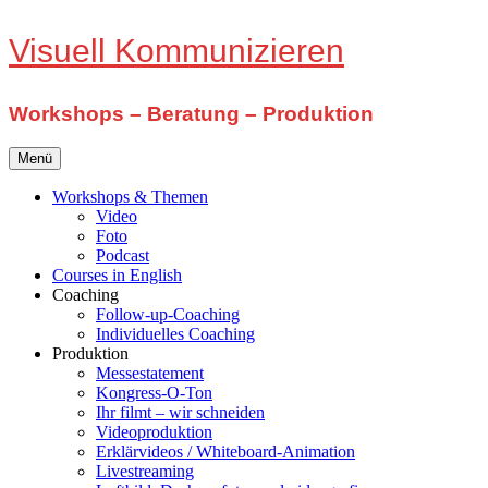
Zum
Visuell Kommunizieren
Inhalt
springen
Workshops – Beratung – Produktion
Menü
Workshops & Themen
Video
Foto
Podcast
Courses in English
Coaching
Follow-up-Coaching
Individuelles Coaching
Produktion
Messestatement
Kongress-O-Ton
Ihr filmt – wir schneiden
Videoproduktion
Erklärvideos / Whiteboard-Animation
Livestreaming