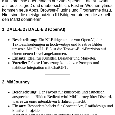
Kunstprojekte oder einfach nur zum Spielen – die Auswahl
an Tools ist groß und unübersichtlich. Fast im Wochenrytmus
kommen neue Apps, Browser-Plugins und Programme dazu.
Hier sind die meistgenutzten KI-Bildgeneratoren, die aktuell
den Markt dominieren:
1. DALL·E 2 / DALL·E 3 (OpenAI)
Beschreibung:
Ein KI-Bildgenerator von OpenAI, der
Textbeschreibungen in hochwertige und kreative Bilder
umsetzt. Mit DALL·E 3 ist die Text-zu-Bild-Präzision auf
einem neuen Level angekommen.
Einsatz:
Ideal für Künstler, Designer und Marketer.
Vorteile:
Präzise Umsetzung komplexer Prompts und
nahtlose Integration mit ChatGPT.
2. MidJourney
Beschreibung:
Der Favorit für kunstvolle und ästhetisch
ansprechende Bilder. Bedient wird MidJourney über Discord,
was es zu einer interaktiven Erfahrung macht.
Einsatz:
Besonders beliebt für Concept Art, Grafikdesign und
kreative Projekte.