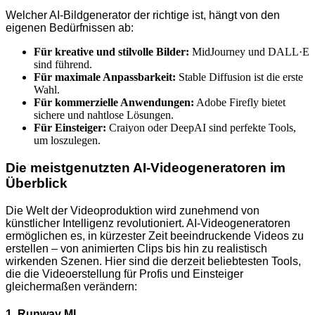
Welcher AI-Bildgenerator der richtige ist, hängt von den
eigenen Bedürfnissen ab:
Für kreative und stilvolle Bilder:
MidJourney und DALL·E
sind führend.
Für maximale Anpassbarkeit:
Stable Diffusion ist die erste
Wahl.
Für kommerzielle Anwendungen:
Adobe Firefly bietet
sichere und nahtlose Lösungen.
Für Einsteiger:
Craiyon oder DeepAI sind perfekte Tools,
um loszulegen.
Die meistgenutzten AI-Videogeneratoren im
Überblick
Die Welt der Videoproduktion wird zunehmend von
künstlicher Intelligenz revolutioniert. AI-Videogeneratoren
ermöglichen es, in kürzester Zeit beeindruckende Videos zu
erstellen – von animierten Clips bis hin zu realistisch
wirkenden Szenen. Hier sind die derzeit beliebtesten Tools,
die die Videoerstellung für Profis und Einsteiger
gleichermaßen verändern:
1. Runway ML