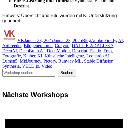
Für E-Learning und Tutorials:
Synthesia, Elai.io und
Descript.
Hinweis: Übersicht und Bild wurden mit KI Unterstützung
generiert
Autor
Veröffentlicht
Kategorien
Schlagwörter
am
VK
Januar 28, 2025
Januar 28, 2025
Blog
Adobe Firefly
,
AI
,
Artbreeder
,
Bildgeneratoren
,
Craiyon
,
DALL·E 2/DALL·E 3
,
DeepAI
,
DeepBrain AI
,
DeepMotion
,
Descript
,
Elai.io
,
Foto
,
Fotografie
,
Kaiber
,
KI
,
Künstliche Intelligenz
,
Leonardo AI
,
Lumen5
,
MidJourney
,
Pictory
,
Runway ML
,
Stable Diffusion
,
Synthesia
,
VEED.io
,
Video
Suchen
Suchen
Nächste Workshops