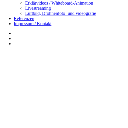
Erklärvideos / Whiteboard-Animation
Livestreaming
Luftbild, Drohnenfoto- und videografie
Referenzen
Impressum / Kontakt
Insta
YouTube
twitter