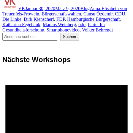
am
VK
Januar 30, 2020
März 9, 2020
Blog
Anna-Elisabeth von
Treuenfels-Frowein
,
Bürgerschaftswahlen
,
Cansu Özdemir
,
CDU
,
Die Linke
,
Dirk Kienscherf
,
FDP
,
Hamburgische Bürgerschaft
,
Katharina Fegebank
,
Marcus Weinberg
,
ödp
,
Partei für
Gesundheitsforschung
,
Smartphonevideo
,
Volker Behrendt
Suchen
Suchen
Nächste Workshops