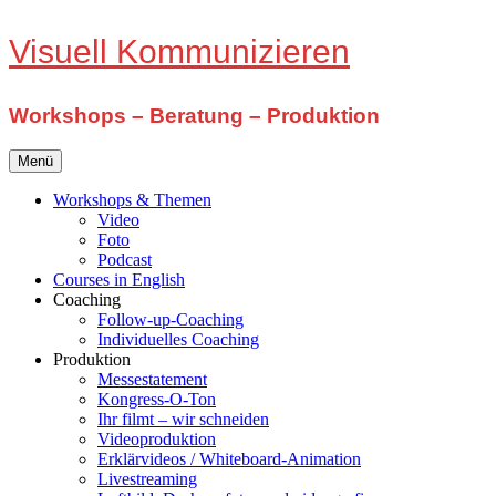
Zum
Visuell Kommunizieren
Inhalt
springen
Workshops – Beratung – Produktion
Menü
Workshops & Themen
Video
Foto
Podcast
Courses in English
Coaching
Follow-up-Coaching
Individuelles Coaching
Produktion
Messestatement
Kongress-O-Ton
Ihr filmt – wir schneiden
Videoproduktion
Erklärvideos / Whiteboard-Animation
Livestreaming