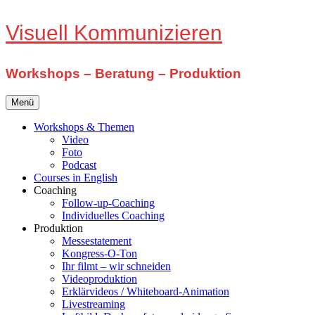
Zum
Visuell Kommunizieren
Inhalt
springen
Workshops – Beratung – Produktion
Menü
Workshops & Themen
Video
Foto
Podcast
Courses in English
Coaching
Follow-up-Coaching
Individuelles Coaching
Produktion
Messestatement
Kongress-O-Ton
Ihr filmt – wir schneiden
Videoproduktion
Erklärvideos / Whiteboard-Animation
Livestreaming