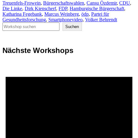
Treuenfels-Frowein
,
Bürgerschaftswahlen
,
Cansu Özdemir
,
CDU
,
Die Linke
,
Dirk Kienscherf
,
FDP
,
Hamburgische Bürgerschaft
,
Katharina Fegebank
,
Marcus Weinberg
,
ödp
,
Partei für
Gesundheitsforschung
,
Smartphonevideo
,
Volker Behrendt
Suchen
Suchen
Nächste Workshops