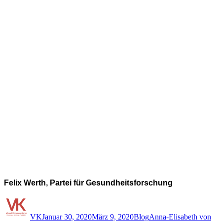
Felix Werth, Partei für Gesundheitsforschung
Autor
Veröffentlicht
Kategorien
Schlagwörter
am
VK
Januar 30, 2020
März 9, 2020
Blog
Anna-Elisabeth von