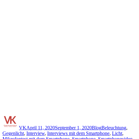
Autor
Veröffentlicht
Kategorien
Schlagwörter
am
VK
April 11, 2020
September 1, 2020
Blog
Beleuchtung
,
Gegenlicht
,
Interview
,
Interviews mit dem Smartphone
,
Licht
,
Mikrofontest mit dem Smartphone
,
Smartphone
,
Smartphonevideo
,