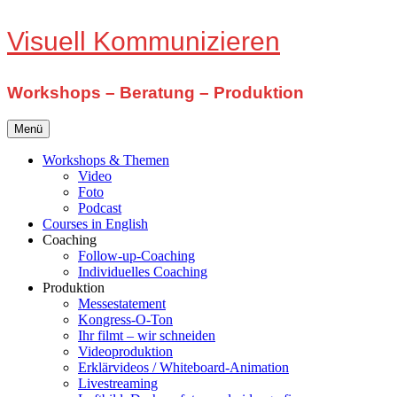
Zum
Visuell Kommunizieren
Inhalt
springen
Workshops – Beratung – Produktion
Menü
Workshops & Themen
Video
Foto
Podcast
Courses in English
Coaching
Follow-up-Coaching
Individuelles Coaching
Produktion
Messestatement
Kongress-O-Ton
Ihr filmt – wir schneiden
Videoproduktion
Erklärvideos / Whiteboard-Animation
Livestreaming