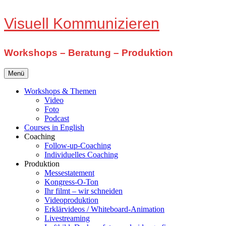
Zum
Visuell Kommunizieren
Inhalt
springen
Workshops – Beratung – Produktion
Menü
Workshops & Themen
Video
Foto
Podcast
Courses in English
Coaching
Follow-up-Coaching
Individuelles Coaching
Produktion
Messestatement
Kongress-O-Ton
Ihr filmt – wir schneiden
Videoproduktion
Erklärvideos / Whiteboard-Animation
Livestreaming