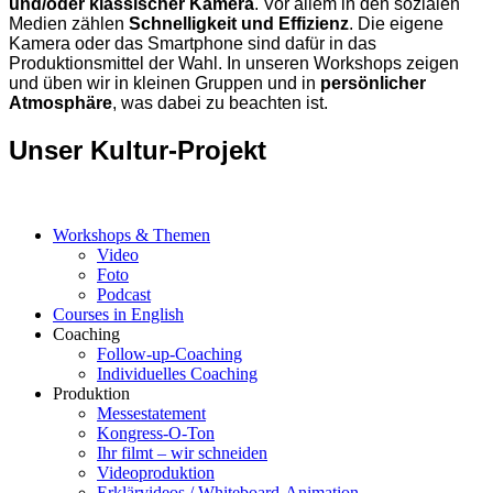
und/oder klassischer Kamera
. Vor allem in den sozialen
Medien zählen
Schnelligkeit und Effizienz
. Die eigene
Kamera oder das Smartphone sind dafür in das
Produktionsmittel der Wahl. In unseren Workshops zeigen
und üben wir in kleinen Gruppen und in
persönlicher
Atmosphäre
, was dabei zu beachten ist.
Unser Kultur-Projekt
Workshops & Themen
Video
Foto
Podcast
Courses in English
Coaching
Follow-up-Coaching
Individuelles Coaching
Produktion
Messestatement
Kongress-O-Ton
Ihr filmt – wir schneiden
Videoproduktion
Erklärvideos / Whiteboard-Animation