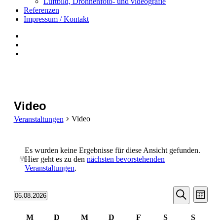
Luftbild, Drohnenfoto- und videografie
Referenzen
Impressum / Kontakt
Insta
YouTube
twitter
Video
Video
Veranstaltungen
Veranstaltungen
Es wurden keine Ergebnisse für diese Ansicht gefunden.
Hier geht es zu den
nächsten bevorstehenden
Hinweis
Veranstaltungen
.
Veranst
Vera
06.08.2026
Monat
Ansi
Datum
Suche
Suche
Navi
wählen.
Kalender
M
D
M
D
F
S
S
und