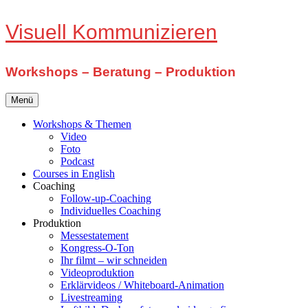
Zum
Visuell Kommunizieren
Inhalt
springen
Workshops – Beratung – Produktion
Menü
Workshops & Themen
Video
Foto
Podcast
Courses in English
Coaching
Follow-up-Coaching
Individuelles Coaching
Produktion
Messestatement
Kongress-O-Ton
Ihr filmt – wir schneiden
Videoproduktion
Erklärvideos / Whiteboard-Animation
Livestreaming