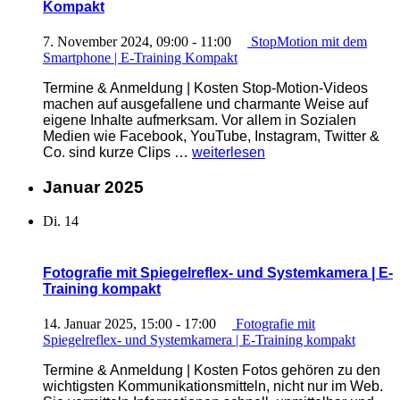
Kompakt
7. November 2024, 09:00
-
11:00
StopMotion mit dem
Smartphone | E-Training Kompakt
Termine & Anmeldung | Kosten Stop-Motion-Videos
machen auf ausgefallene und charmante Weise auf
eigene Inhalte aufmerksam. Vor allem in Sozialen
Medien wie Facebook, YouTube, Instagram, Twitter &
„StopMotion
Co. sind kurze Clips …
weiterlesen
mit
dem
Januar 2025
Smartphone
|
Di.
14
E-
Training
Kompakt“
Fotografie mit Spiegelreflex- und Systemkamera | E-
Training kompakt
14. Januar 2025, 15:00
-
17:00
Fotografie mit
Spiegelreflex- und Systemkamera | E-Training kompakt
Termine & Anmeldung | Kosten Fotos gehören zu den
wichtigsten Kommunikationsmitteln, nicht nur im Web.