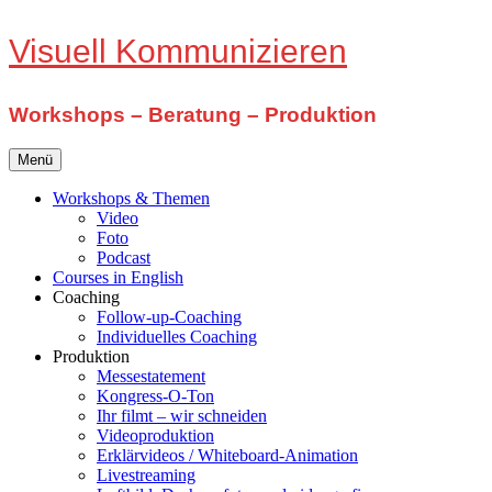
Zum
Visuell Kommunizieren
Inhalt
springen
Workshops – Beratung – Produktion
Menü
Workshops & Themen
Video
Foto
Podcast
Courses in English
Coaching
Follow-up-Coaching
Individuelles Coaching
Produktion
Messestatement
Kongress-O-Ton
Ihr filmt – wir schneiden
Videoproduktion
Erklärvideos / Whiteboard-Animation
Livestreaming