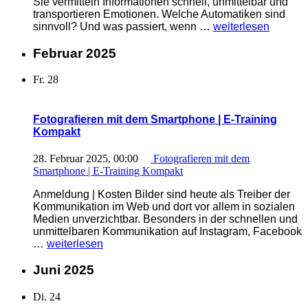
Sie vermitteln Informationen schnell, unmittelbar und
transportieren Emotionen. Welche Automatiken sind
„Fotografie
sinnvoll? Und was passiert, wenn …
weiterlesen
mit
Spiegelreflex-
Februar 2025
und
Systemkamera
Fr.
28
| E-
Training
kompakt“
Fotografieren mit dem Smartphone | E-Training
Kompakt
28. Februar 2025, 00:00
Fotografieren mit dem
Smartphone | E-Training Kompakt
Anmeldung | Kosten Bilder sind heute als Treiber der
Kommunikation im Web und dort vor allem in sozialen
Medien unverzichtbar. Besonders in der schnellen und
unmittelbaren Kommunikation auf Instagram, Facebook
„Fotografieren
…
weiterlesen
mit
dem
Juni 2025
Smartphone
| E-
Di.
24
Training