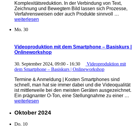
Komplexitätsreduktion. In der Verbindung von Text,
Zeichnung und Bewegtem Bild lassen sich Prozesse,
„Erklär
Verfahrensweisen oder auch Produkte sinnvoll …
selbst
weiterlesen
erstell
Mo.
30
|
E-
Trainin
kompa
Videoproduktion mit dem Smartphone – Basiskurs |
“
Onlineworkshop
30. September 2024, 09:00
-
16:30
Videoproduktion mit
dem Smartphone – Basiskurs | Onlineworkshop
Termine & Anmeldung | Kosten Smartphones sind
schnell, man hat sie immer dabei und die Videoqualität
ist mittlerweile bei den meisten Geräten ausgezeichnet.
„V
Ein prägnanter O-Ton, eine Stellungnahme zu einer …
mi
weiterlesen
d
S
Oktober 2024
–
Ba
Do.
10
|
On