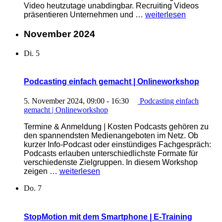
Video heutzutage unabdingbar. Recruiting Videos
„Video
präsentieren Unternehmen und …
weiterlesen
als
Recruiting-
November 2024
Instrument
|
Di.
5
E-
Training
kompakt“
Podcasting einfach gemacht | Onlineworkshop
5. November 2024, 09:00
-
16:30
Podcasting einfach
gemacht | Onlineworkshop
Termine & Anmeldung | Kosten Podcasts gehören zu
den spannendsten Medienangeboten im Netz. Ob
kurzer Info-Podcast oder einstündiges Fachgespräch:
Podcasts erlauben unterschiedlichste Formate für
verschiedenste Zielgruppen. In diesem Workshop
„Podcasting
zeigen …
weiterlesen
einfach
Do.
7
gemacht
|
Onlineworkshop“
StopMotion mit dem Smartphone | E-Training