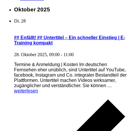
|
E-
Oktober 2025
Training
kompakt“
Di.
28
## Enfällt! ## Untertitel – Ein schneller Einstieg | E-
Training kompakt
28. Oktober 2025, 09:00
-
11:00
Termine & Anmeldung | Kosten Im deutschen
Fernsehen eher unüblich, sind Untertitel auf YouTube,
facebook, Instagram und Co. integraler Bestandteil der
Plattformen. Untertitel machen Videos wirksamer,
„##
zugänglicher und verständlicher. Sie können …
Enfällt!
weiterlesen
##
Untertitel
–
Ein
schneller
Einstieg
| E-