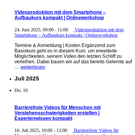
Kompakt“
Videoproduktion mit dem Smartphone –
Aufbaukurs kompakt | Onlineworkshop
24. Juni 2025, 09:00
-
11:00
Videoproduktion mit dem
Smartphone – Aufbaukurs kompakt | Onlineworkshop
Termine & Anmeldung | Kosten Ergänzend zum
Basiskurs geht es in diesem Kurs um erweiterte
Möglichkeiten, seinem Video den letzten Schliff zu
verleihen. Dabei bauen wir auf das bereits Gelernte auf
„Videoproduktion
…
weiterlesen
mit
dem
Juli 2025
Smartphone
–
Do.
10
Aufbaukurs
kompakt
|
Barrierefreie Videos für Menschen mit
Onlineworkshop“
Verstehensschwierigkeiten erstellen |
Expertenwissen kompakt
10. Juli 2025, 10:00
-
12:00
Barrierefreie Videos für