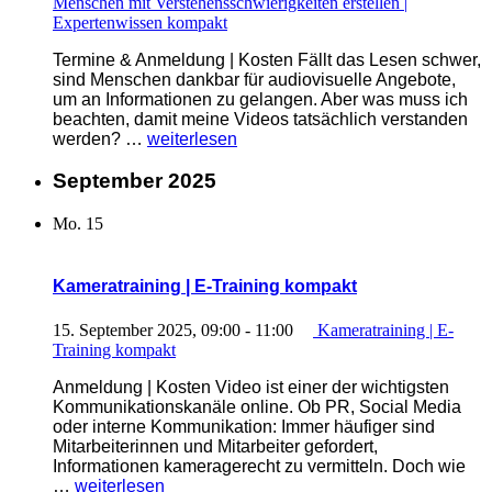
Menschen mit Verstehensschwierigkeiten erstellen |
Expertenwissen kompakt
Termine & Anmeldung | Kosten Fällt das Lesen schwer,
sind Menschen dankbar für audiovisuelle Angebote,
um an Informationen zu gelangen. Aber was muss ich
beachten, damit meine Videos tatsächlich verstanden
„Barrierefreie
werden? …
weiterlesen
Videos
für
September 2025
Menschen
mit
Mo.
15
Verstehensschwierigkeiten
erstellen
|
Kameratraining | E-Training kompakt
Expertenwissen
kompakt“
15. September 2025, 09:00
-
11:00
Kameratraining | E-
Training kompakt
Anmeldung | Kosten Video ist einer der wichtigsten
Kommunikationskanäle online. Ob PR, Social Media
oder interne Kommunikation: Immer häufiger sind
Mitarbeiterinnen und Mitarbeiter gefordert,
Informationen kameragerecht zu vermitteln. Doch wie
„Kameratraining
…
weiterlesen