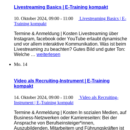
Livestreaming Basics | E-Training kompakt
10. Oktober 2024, 09:00
-
11:00
Livestreaming Basics | E-
Training kompakt
Termine & Anmeldung | Kosten Livestreaming über
Instagram, facebook oder YouTube erlaubt dynamische
und vor allem interaktive Kommunikation. Was ist beim
Livestreaming zu beachten? Gutes Bild und guter Ton:
„Livestreaming
Welche …
weiterlesen
Basics
Mo.
14
|
E-
Training
kompakt“
Video als Recruiting-Instrument | E-Training
kompakt
14. Oktober 2024, 09:00
-
11:00
Video als Recruiting-
Instrument | E-Training kompakt
Termine & Anmeldung | Kosten In sozialen Medien, auf
Business-Netzwerken oder Karriereseiten: Bei der
Ansprache von Berufseinsteiger*innen,
Auszubildenden, Mitarbeitern und Führungskräften ist