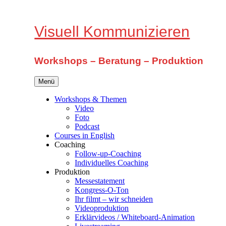
Zum
Inhalt
springen
Visuell Kommunizieren
Workshops – Beratung – Produktion
Menü
Workshops & Themen
Video
Foto
Podcast
Courses in English
Coaching
Follow-up-Coaching
Individuelles Coaching
Produktion
Messestatement
Kongress-O-Ton
Ihr filmt – wir schneiden
Videoproduktion
Erklärvideos / Whiteboard-Animation