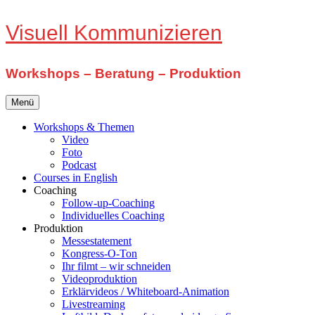
Zum
Visuell Kommunizieren
Inhalt
springen
Workshops – Beratung – Produktion
Menü
Workshops & Themen
Video
Foto
Podcast
Courses in English
Coaching
Follow-up-Coaching
Individuelles Coaching
Produktion
Messestatement
Kongress-O-Ton
Ihr filmt – wir schneiden
Videoproduktion
Erklärvideos / Whiteboard-Animation
Livestreaming