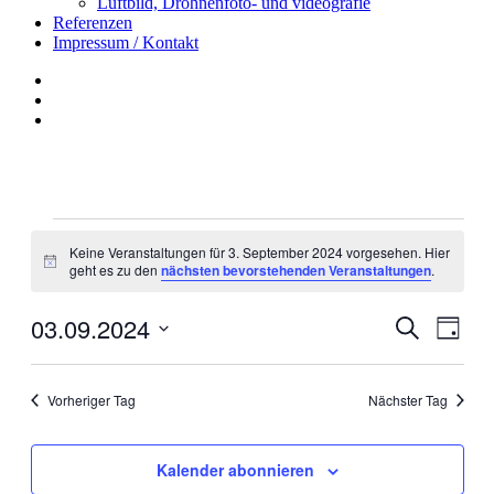
Luftbild, Drohnenfoto- und videografie
Referenzen
Impressum / Kontakt
Insta
YouTube
twitter
Veranstaltungen
für
Keine Veranstaltungen für 3. September 2024 vorgesehen. Hier
Hinweis
geht es zu den
nächsten bevorstehenden Veranstaltungen
.
3.
September
03.09.2024
Veransta
Vera
2024
Suche
Tag
Ansi
Suche
Datum
Navi
wählen.
und
Vorheriger Tag
Nächster Tag
Ansichte
Navigati
Kalender abonnieren