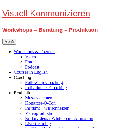
Zum
Visuell Kommunizieren
Inhalt
springen
Workshops – Beratung – Produktion
Menü
Workshops & Themen
Video
Foto
Podcast
Courses in English
Coaching
Follow-up-Coaching
Individuelles Coaching
Produktion
Messestatement
Kongress-O-Ton
Ihr filmt – wir schneiden
Videoproduktion
Erklärvideos / Whiteboard-Animation
Livestreaming