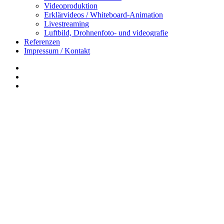
Videoproduktion
Erklärvideos / Whiteboard-Animation
Livestreaming
Luftbild, Drohnenfoto- und videografie
Referenzen
Impressum / Kontakt
Insta
YouTube
twitter