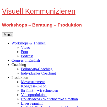
Zum
Visuell Kommunizieren
Inhalt
springen
Workshops – Beratung – Produktion
Menü
Workshops & Themen
Video
Foto
Podcast
Courses in English
Coaching
Follow-up-Coaching
Individuelles Coaching
Produktion
Messestatement
Kongress-O-Ton
Ihr filmt – wir schneiden
Videoproduktion
Erklärvideos / Whiteboard-Animation
Livestreaming