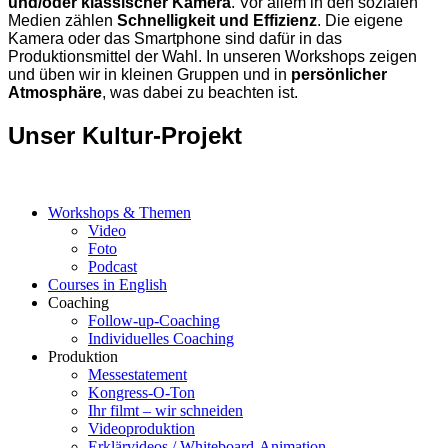
und/oder klassischer Kamera
. Vor allem in den sozialen
Medien zählen
Schnelligkeit und Effizienz
. Die eigene
Kamera oder das Smartphone sind dafür in das
Produktionsmittel der Wahl. In unseren Workshops zeigen
und üben wir in kleinen Gruppen und in
persönlicher
Atmosphäre
, was dabei zu beachten ist.
Unser Kultur-Projekt
Workshops & Themen
Video
Foto
Podcast
Courses in English
Coaching
Follow-up-Coaching
Individuelles Coaching
Produktion
Messestatement
Kongress-O-Ton
Ihr filmt – wir schneiden
Videoproduktion
Erklärvideos / Whiteboard-Animation