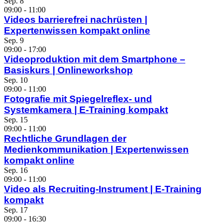
Sep.
8
09:00
-
11:00
Videos barrierefrei nachrüsten |
Expertenwissen kompakt online
Sep.
9
09:00
-
17:00
Videoproduktion mit dem Smartphone –
Basiskurs | Onlineworkshop
Sep.
10
09:00
-
11:00
Fotografie mit Spiegelreflex- und
Systemkamera | E-Training kompakt
Sep.
15
09:00
-
11:00
Rechtliche Grundlagen der
Medienkommunikation | Expertenwissen
kompakt online
Sep.
16
09:00
-
11:00
Video als Recruiting-Instrument | E-Training
kompakt
Sep.
17
09:00
-
16:30