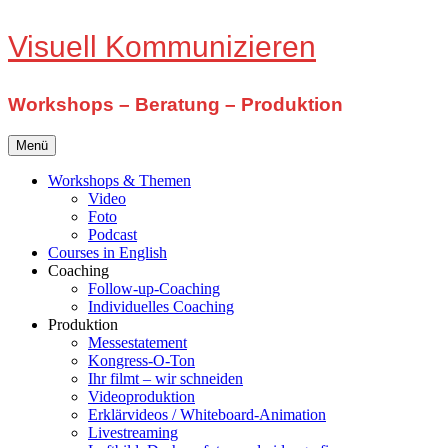
Zum
Visuell Kommunizieren
Inhalt
springen
Workshops – Beratung – Produktion
Menü
Workshops & Themen
Video
Foto
Podcast
Courses in English
Coaching
Follow-up-Coaching
Individuelles Coaching
Produktion
Messestatement
Kongress-O-Ton
Ihr filmt – wir schneiden
Videoproduktion
Erklärvideos / Whiteboard-Animation
Livestreaming