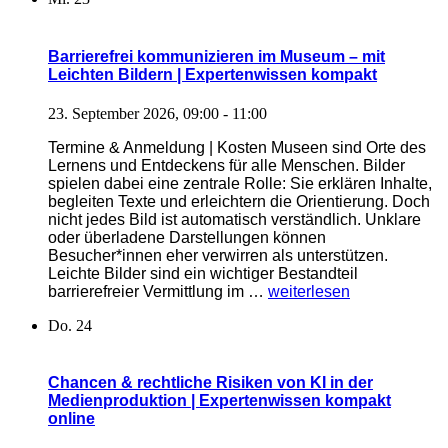
Medienkommunikation
|
Expertenwissen
Barrierefrei kommunizieren im Museum – mit
kompakt
Leichten Bildern | Expertenwissen kompakt
online“
23. September 2026, 09:00
-
11:00
Termine & Anmeldung | Kosten Museen sind Orte des
Lernens und Entdeckens für alle Menschen. Bilder
spielen dabei eine zentrale Rolle: Sie erklären Inhalte,
begleiten Texte und erleichtern die Orientierung. Doch
nicht jedes Bild ist automatisch verständlich. Unklare
oder überladene Darstellungen können
Besucher*innen eher verwirren als unterstützen.
Leichte Bilder sind ein wichtiger Bestandteil
„Barrierefrei
barrierefreier Vermittlung im …
weiterlesen
kommunizieren
Do.
24
im
Museum
–
mit
Chancen & rechtliche Risiken von KI in der
Leichten
Medienproduktion | Expertenwissen kompakt
Bildern
online
|