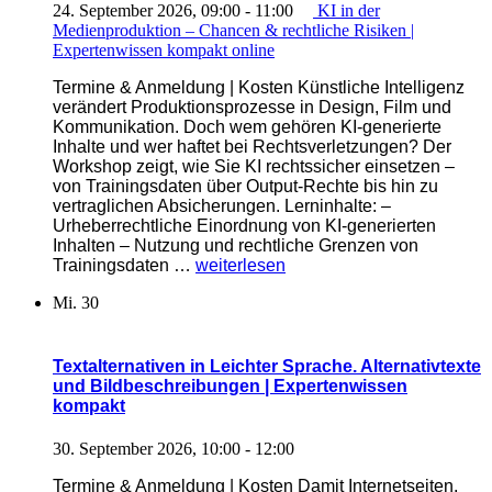
Expertenwissen
24. September 2026, 09:00
-
11:00
KI in der
kompakt“
Medienproduktion – Chancen & rechtliche Risiken |
Expertenwissen kompakt online
Termine & Anmeldung | Kosten Künstliche Intelligenz
verändert Produktionsprozesse in Design, Film und
Kommunikation. Doch wem gehören KI-generierte
Inhalte und wer haftet bei Rechtsverletzungen? Der
Workshop zeigt, wie Sie KI rechtssicher einsetzen –
von Trainingsdaten über Output-Rechte bis hin zu
vertraglichen Absicherungen. Lerninhalte: –
Urheberrechtliche Einordnung von KI-generierten
Inhalten – Nutzung und rechtliche Grenzen von
„Chancen
Trainingsdaten …
weiterlesen
&
Mi.
30
rechtliche
Risiken
von
KI
Textalternativen in Leichter Sprache. Alternativtexte
in
und Bildbeschreibungen | Expertenwissen
der
kompakt
Medienproduktion
|
30. September 2026, 10:00
-
12:00
Expertenwissen
kompakt
Termine & Anmeldung | Kosten Damit Internetseiten,