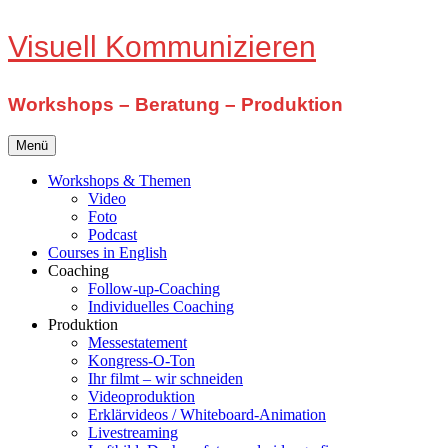
Zum
Visuell Kommunizieren
Inhalt
springen
Workshops – Beratung – Produktion
Menü
Workshops & Themen
Video
Foto
Podcast
Courses in English
Coaching
Follow-up-Coaching
Individuelles Coaching
Produktion
Messestatement
Kongress-O-Ton
Ihr filmt – wir schneiden
Videoproduktion
Erklärvideos / Whiteboard-Animation
Livestreaming