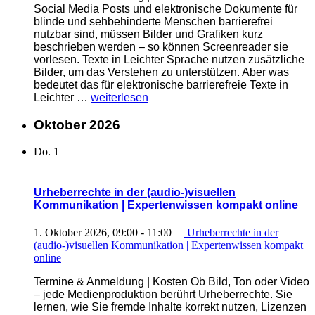
online“
Social Media Posts und elektronische Dokumente für
blinde und sehbehinderte Menschen barrierefrei
nutzbar sind, müssen Bilder und Grafiken kurz
beschrieben werden – so können Screenreader sie
vorlesen. Texte in Leichter Sprache nutzen zusätzliche
Bilder, um das Verstehen zu unterstützen. Aber was
bedeutet das für elektronische barrierefreie Texte in
„Textalternativen
Leichter …
weiterlesen
in
Leichter
Oktober 2026
Sprache.
Alternativtexte
Do.
1
und
Bildbeschreibungen
|
Urheberrechte in der (audio-)visuellen
Expertenwissen
Kommunikation | Expertenwissen kompakt online
kompakt“
1. Oktober 2026, 09:00
-
11:00
Urheberrechte in der
(audio-)visuellen Kommunikation | Expertenwissen kompakt
online
Termine & Anmeldung | Kosten Ob Bild, Ton oder Video
– jede Medienproduktion berührt Urheberrechte. Sie
lernen, wie Sie fremde Inhalte korrekt nutzen, Lizenzen