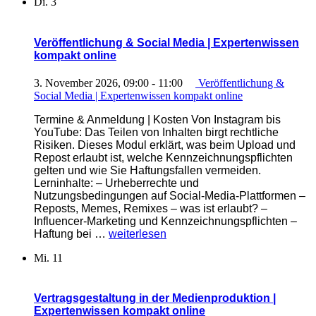
Di.
3
und
nichtöffentlichen
Raum
Veröffentlichung & Social Media | Expertenwissen
|
kompakt online
Expertenwissen
kompakt
3. November 2026, 09:00
-
11:00
Veröffentlichung &
online“
Social Media | Expertenwissen kompakt online
Termine & Anmeldung | Kosten Von Instagram bis
YouTube: Das Teilen von Inhalten birgt rechtliche
Risiken. Dieses Modul erklärt, was beim Upload und
Repost erlaubt ist, welche Kennzeichnungspflichten
gelten und wie Sie Haftungsfallen vermeiden.
Lerninhalte: – Urheberrechte und
Nutzungsbedingungen auf Social-Media-Plattformen –
Reposts, Memes, Remixes – was ist erlaubt? –
Influencer-Marketing und Kennzeichnungspflichten –
„Veröffentlichung
Haftung bei …
weiterlesen
&
Mi.
11
Social
Media
|
Expertenwissen
Vertragsgestaltung in der Medienproduktion |
kompakt
Expertenwissen kompakt online