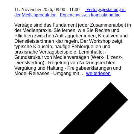
online“
11. November 2026, 09:00
-
11:00
Vertragsgestaltung in
der Medienproduktion | Expertenwissen kompakt online
Verträge sind das Fundament jeder Zusammenarbeit in
der Medienpraxis. Sie lernen, wie Sie Rechte und
Pflichten zwischen Auftraggeber:innen, Kreativen und
Dienstleister:innen klar regeln. Der Workshop zeigt
typische Klauseln, häufige Fehlerquellen und
praxisnahe Vertragsbeispiele. Lerninhalte: -
Grundstruktur von Medienverträgen (Werk-, Lizenz-,
Dienstvertrag) - Regelung von Nutzungsrechten,
Vergütung und Haftung - Freigabeerklärungen und
„Vertragsgestaltung
Model-Releases - Umgang mit …
weiterlesen
in
der
Medienproduktion
|
Expertenwissen
kompakt
online“