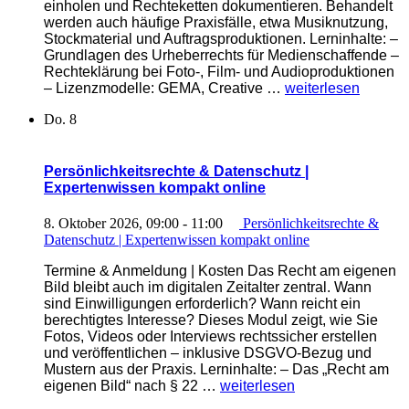
einholen und Rechteketten dokumentieren. Behandelt
werden auch häufige Praxisfälle, etwa Musiknutzung,
Stockmaterial und Auftragsproduktionen. Lerninhalte: –
Grundlagen des Urheberrechts für Medienschaffende –
Rechteklärung bei Foto-, Film- und Audioproduktionen
„Urheberrechte
– Lizenzmodelle: GEMA, Creative …
weiterlesen
in
Do.
8
der
(audio-)visuellen
Kommunikation
|
Persönlichkeitsrechte & Datenschutz |
Expertenwissen
Expertenwissen kompakt online
kompakt
online“
8. Oktober 2026, 09:00
-
11:00
Persönlichkeitsrechte &
Datenschutz | Expertenwissen kompakt online
Termine & Anmeldung | Kosten Das Recht am eigenen
Bild bleibt auch im digitalen Zeitalter zentral. Wann
sind Einwilligungen erforderlich? Wann reicht ein
berechtigtes Interesse? Dieses Modul zeigt, wie Sie
Fotos, Videos oder Interviews rechtssicher erstellen
und veröffentlichen – inklusive DSGVO-Bezug und
Mustern aus der Praxis. Lerninhalte: – Das „Recht am
„Persönlichkeitsrechte
eigenen Bild“ nach § 22 …
weiterlesen
&