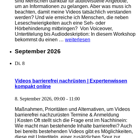
sind Menschen dankbar für audiovisuelle Angebote,
um an Informationen zu gelangen. Aber was muss ich
beachten, damit meine Videos tatsächlich verstanden
werden? Und wie erreiche ich Menschen, die neben
Leseschwierigkeiten auch eine Seh- oder
Hörbehinderung mitbringen? Von Voiceover,
Untertitelung bis Audiodeskription: In diesem Workshop
„Barrierefreie
bekommst du einen …
weiterlesen
Videos
für
September 2026
Menschen
mit
Di.
8
Verstehensschwierigkeiten
erstellen
|
Videos barrierefrei nachrüsten | Expertenwissen
Expertenwissen
kompakt online
kompakt“
8. September 2026, 09:00
-
11:00
Maßnahmen, Prioritäten und Alternativen, um Videos
barrierefrei nachzurüsten Termine & Anmeldung
| Kosten Oft stellt sich die Frage erst im Nachhinein:
Wie macht man bestehende Inhalte barrierefrei? Auch
bei bereits bestehenden Videos gibt es Möglichkeiten,
diese mit Untertiteln, einer zusätzlichen Spur zur