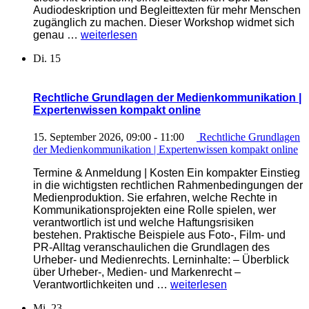
Audiodeskription und Begleittexten für mehr Menschen
zugänglich zu machen. Dieser Workshop widmet sich
„Videos
genau …
weiterlesen
barrierefrei
Di.
15
nachrüsten
|
Expertenwissen
kompakt
Rechtliche Grundlagen der Medienkommunikation |
online“
Expertenwissen kompakt online
15. September 2026, 09:00
-
11:00
Rechtliche Grundlagen
der Medienkommunikation | Expertenwissen kompakt online
Termine & Anmeldung | Kosten Ein kompakter Einstieg
in die wichtigsten rechtlichen Rahmenbedingungen der
Medienproduktion. Sie erfahren, welche Rechte in
Kommunikationsprojekten eine Rolle spielen, wer
verantwortlich ist und welche Haftungsrisiken
bestehen. Praktische Beispiele aus Foto-, Film- und
PR-Alltag veranschaulichen die Grundlagen des
Urheber- und Medienrechts. Lerninhalte: – Überblick
über Urheber-, Medien- und Markenrecht –
„Rechtliche
Verantwortlichkeiten und …
weiterlesen
Grundlagen
Mi.
23
der