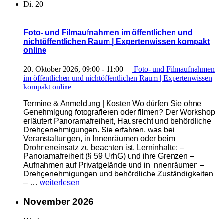
Di.
20
Datenschutz
|
Expertenwissen
kompakt
Foto- und Filmaufnahmen im öffentlichen und
online“
nichtöffentlichen Raum | Expertenwissen kompakt
online
20. Oktober 2026, 09:00
-
11:00
Foto- und Filmaufnahmen
im öffentlichen und nichtöffentlichen Raum | Expertenwissen
kompakt online
Termine & Anmeldung | Kosten Wo dürfen Sie ohne
Genehmigung fotografieren oder filmen? Der Workshop
erläutert Panoramafreiheit, Hausrecht und behördliche
Drehgenehmigungen. Sie erfahren, was bei
Veranstaltungen, in Innenräumen oder beim
Drohneneinsatz zu beachten ist. Lerninhalte: –
Panoramafreiheit (§ 59 UrhG) und ihre Grenzen –
Aufnahmen auf Privatgelände und in Innenräumen –
Drehgenehmigungen und behördliche Zuständigkeiten
„Foto-
– …
weiterlesen
und
Filmaufnahmen
November 2026
im
öffentlichen