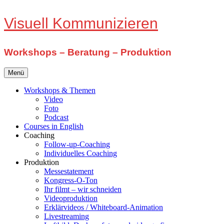
Zum
Visuell Kommunizieren
Inhalt
springen
Workshops – Beratung – Produktion
Menü
Workshops & Themen
Video
Foto
Podcast
Courses in English
Coaching
Follow-up-Coaching
Individuelles Coaching
Produktion
Messestatement
Kongress-O-Ton
Ihr filmt – wir schneiden
Videoproduktion
Erklärvideos / Whiteboard-Animation
Livestreaming