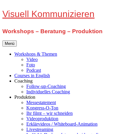
Zum
Visuell Kommunizieren
Inhalt
springen
Workshops – Beratung – Produktion
Menü
Workshops & Themen
Video
Foto
Podcast
Courses in English
Coaching
Follow-up-Coaching
Individuelles Coaching
Produktion
Messestatement
Kongress-O-Ton
Ihr filmt – wir schneiden
Videoproduktion
Erklärvideos / Whiteboard-Animation
Livestreaming