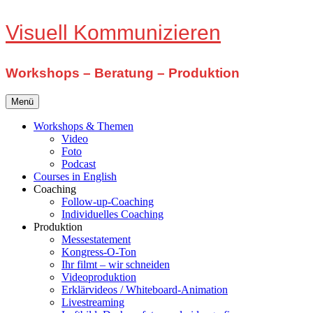
Zum
Visuell Kommunizieren
Inhalt
springen
Workshops – Beratung – Produktion
Menü
Workshops & Themen
Video
Foto
Podcast
Courses in English
Coaching
Follow-up-Coaching
Individuelles Coaching
Produktion
Messestatement
Kongress-O-Ton
Ihr filmt – wir schneiden
Videoproduktion
Erklärvideos / Whiteboard-Animation
Livestreaming