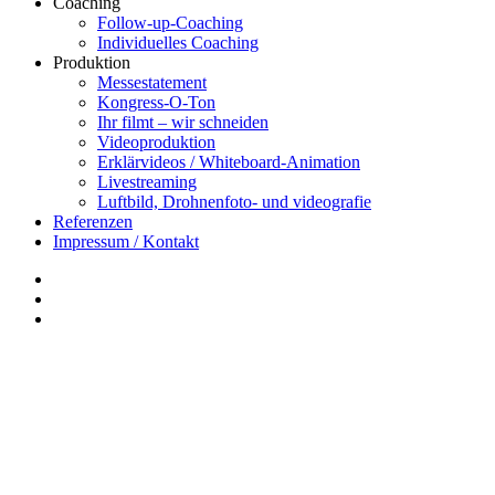
Coaching
Follow-up-Coaching
Individuelles Coaching
Produktion
Messestatement
Kongress-O-Ton
Ihr filmt – wir schneiden
Videoproduktion
Erklärvideos / Whiteboard-Animation
Livestreaming
Luftbild, Drohnenfoto- und videografie
Referenzen
Impressum / Kontakt
Insta
YouTube
twitter