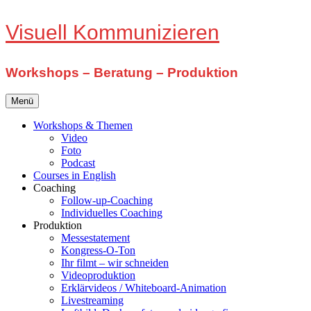
Zum
Visuell Kommunizieren
Inhalt
springen
Workshops – Beratung – Produktion
Menü
Workshops & Themen
Video
Foto
Podcast
Courses in English
Coaching
Follow-up-Coaching
Individuelles Coaching
Produktion
Messestatement
Kongress-O-Ton
Ihr filmt – wir schneiden
Videoproduktion
Erklärvideos / Whiteboard-Animation
Livestreaming