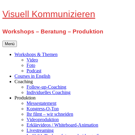
Zum
Visuell Kommunizieren
Inhalt
springen
Workshops – Beratung – Produktion
Menü
Workshops & Themen
Video
Foto
Podcast
Courses in English
Coaching
Follow-up-Coaching
Individuelles Coaching
Produktion
Messestatement
Kongress-O-Ton
Ihr filmt – wir schneiden
Videoproduktion
Erklärvideos / Whiteboard-Animation
Livestreaming