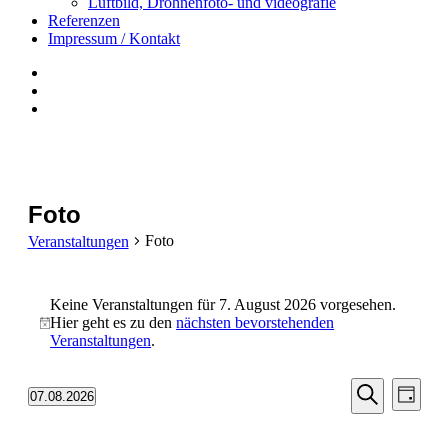
Luftbild, Drohnenfoto- und videografie
Referenzen
Impressum / Kontakt
Insta
YouTube
twitter
Foto
Foto
Veranstaltungen
Veranstaltungen
Keine Veranstaltungen für 7. August 2026 vorgesehen.
für
Hier geht es zu den
nächsten bevorstehenden
Hinweis
7.
Veranstaltungen
.
August
Veranst
Vera
2026
07.08.2026
Tag
Ansi
Datum
Suche
Suche
Navi
wählen.
und