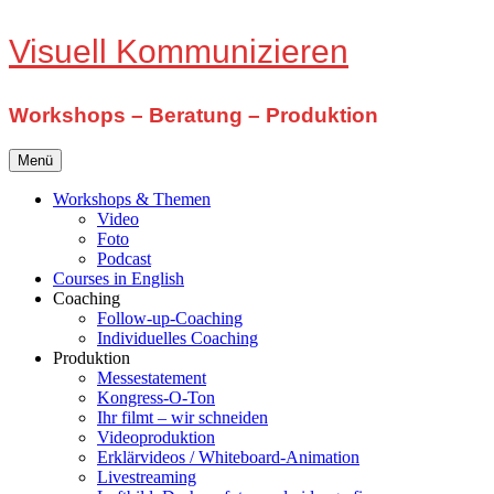
Zum
Visuell Kommunizieren
Inhalt
springen
Workshops – Beratung – Produktion
Menü
Workshops & Themen
Video
Foto
Podcast
Courses in English
Coaching
Follow-up-Coaching
Individuelles Coaching
Produktion
Messestatement
Kongress-O-Ton
Ihr filmt – wir schneiden
Videoproduktion
Erklärvideos / Whiteboard-Animation
Livestreaming