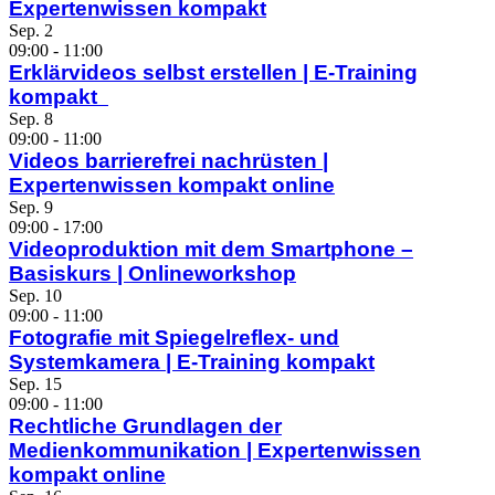
Expertenwissen kompakt
Sep.
2
09:00
-
11:00
Erklärvideos selbst erstellen | E-Training
kompakt
Sep.
8
09:00
-
11:00
Videos barrierefrei nachrüsten |
Expertenwissen kompakt online
Sep.
9
09:00
-
17:00
Videoproduktion mit dem Smartphone –
Basiskurs | Onlineworkshop
Sep.
10
09:00
-
11:00
Fotografie mit Spiegelreflex- und
Systemkamera | E-Training kompakt
Sep.
15
09:00
-
11:00
Rechtliche Grundlagen der
Medienkommunikation | Expertenwissen
kompakt online