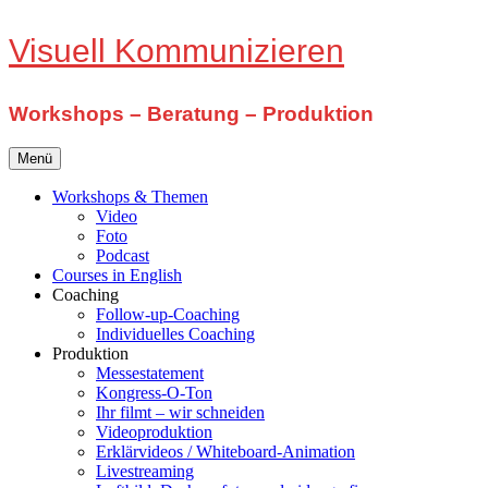
Zum
Visuell Kommunizieren
Inhalt
springen
Workshops – Beratung – Produktion
Menü
Workshops & Themen
Video
Foto
Podcast
Courses in English
Coaching
Follow-up-Coaching
Individuelles Coaching
Produktion
Messestatement
Kongress-O-Ton
Ihr filmt – wir schneiden
Videoproduktion
Erklärvideos / Whiteboard-Animation
Livestreaming