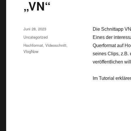
„VN“
Veröffentlicht
Juni 28, 2023
Die Schnittapp VN 
am
Kategorien
Uncategorized
Eines der interess
Schlagwörter
Hochformat
,
Videoschnitt
,
Querformat auf Hoc
VlogNow
seines Clips, z.B.
veröffentlichen will
Im Tutorial erkläre