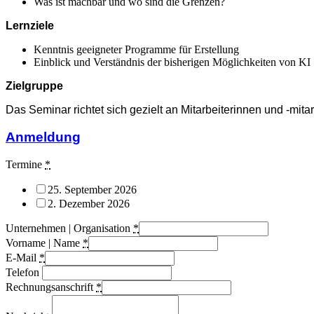
Was ist machbar und wo sind die Grenzen?
Lernziele
Kenntnis geeigneter Programme für Erstellung
Einblick und Verständnis der bisherigen Möglichkeiten von KI
Zielgruppe
Das Seminar richtet sich gezielt an Mitarbeiterinnen und -mita
Anmeldung
Termine
*
25. September 2026
2. Dezember 2026
Unternehmen | Organisation
*
Vorname | Name
*
E-Mail
*
Telefon
Rechnungsanschrift
*