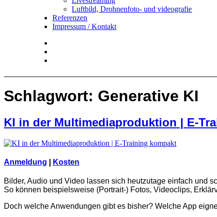
Livestreaming
Luftbild, Drohnenfoto- und videografie
Referenzen
Impressum / Kontakt
Insta
YouTube
twitter
Schlagwort:
Generative KI
KI in der Multimediaproduktion | E-Tr
Anmeldung
|
Kosten
Bilder, Audio und Video lassen sich heutzutage einfach und sch
So können beispielsweise (Portrait-) Fotos, Videoclips, Erklär
Doch welche Anwendungen gibt es bisher? Welche App eignet