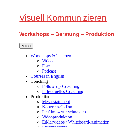
Zum
Inhalt
springen
Visuell Kommunizieren
Workshops – Beratung – Produktion
Menü
Workshops & Themen
Video
Foto
Podcast
Courses in English
Coaching
Follow-up-Coaching
Individuelles Coaching
Produktion
Messestatement
Kongress-O-Ton
Ihr filmt – wir schneiden
Videoproduktion
Erklärvideos / Whiteboard-Animation