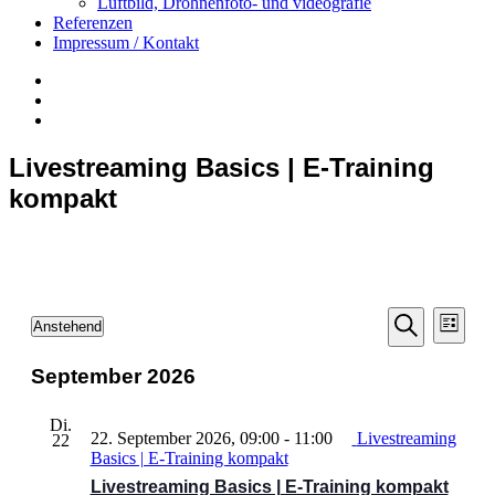
Luftbild, Drohnenfoto- und videografie
Referenzen
Impressum / Kontakt
Insta
YouTube
twitter
Livestreaming Basics | E-Training
kompakt
Veranst
Vera
Veranstaltungen
Anstehend
Liste
Ansi
Datum
Suche
Suche
Navi
wählen.
September 2026
und
Ansichte
Di.
22. September 2026, 09:00
-
11:00
Livestreaming
Navigati
22
Basics | E-Training kompakt
Livestreaming Basics | E-Training kompakt