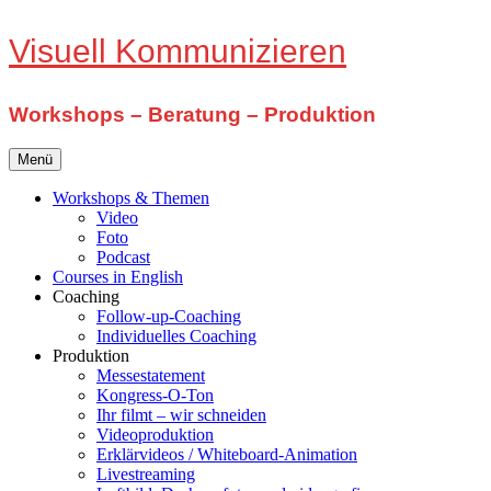
Zum
Visuell Kommunizieren
Inhalt
springen
Workshops – Beratung – Produktion
Menü
Workshops & Themen
Video
Foto
Podcast
Courses in English
Coaching
Follow-up-Coaching
Individuelles Coaching
Produktion
Messestatement
Kongress-O-Ton
Ihr filmt – wir schneiden
Videoproduktion
Erklärvideos / Whiteboard-Animation
Livestreaming