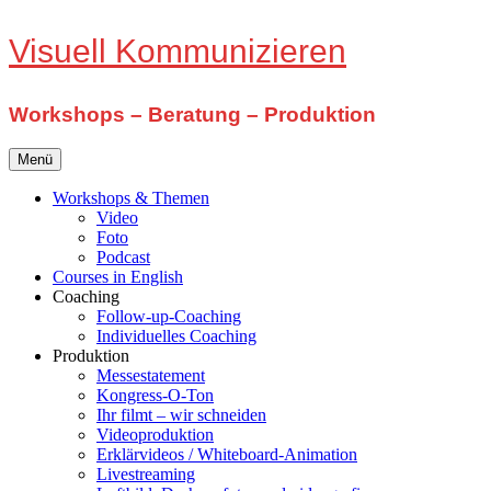
Zum
Visuell Kommunizieren
Inhalt
springen
Workshops – Beratung – Produktion
Menü
Workshops & Themen
Video
Foto
Podcast
Courses in English
Coaching
Follow-up-Coaching
Individuelles Coaching
Produktion
Messestatement
Kongress-O-Ton
Ihr filmt – wir schneiden
Videoproduktion
Erklärvideos / Whiteboard-Animation
Livestreaming