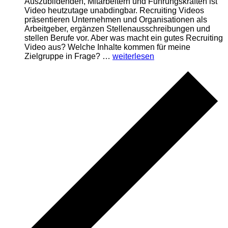
Auszubildenden, Mitarbeitern und Führungskräften ist
Video heutzutage unabdingbar. Recruiting Videos
präsentieren Unternehmen und Organisationen als
Arbeitgeber, ergänzen Stellenausschreibungen und
stellen Berufe vor. Aber was macht ein gutes Recruiting
Video aus? Welche Inhalte kommen für meine
„Video
Zielgruppe in Frage? …
weiterlesen
als
Recruiting-
Instrument
|
E-
Training
kompakt“