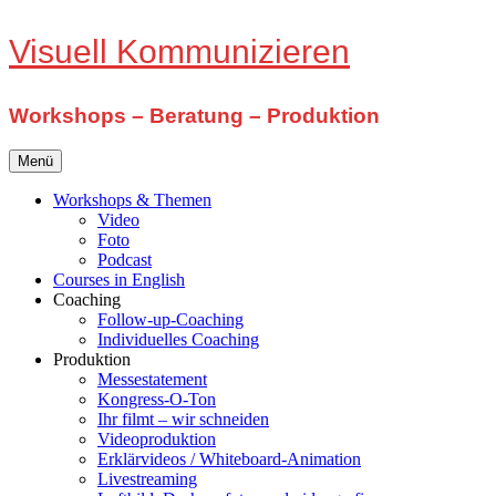
Zum
Visuell Kommunizieren
Inhalt
springen
Workshops – Beratung – Produktion
Menü
Workshops & Themen
Video
Foto
Podcast
Courses in English
Coaching
Follow-up-Coaching
Individuelles Coaching
Produktion
Messestatement
Kongress-O-Ton
Ihr filmt – wir schneiden
Videoproduktion
Erklärvideos / Whiteboard-Animation
Livestreaming