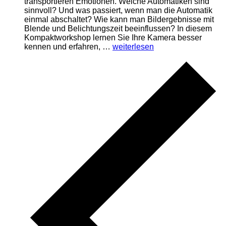
transportieren Emotionen. Welche Automatiken sind
sinnvoll? Und was passiert, wenn man die Automatik
einmal abschaltet? Wie kann man Bildergebnisse mit
Blende und Belichtungszeit beeinflussen? In diesem
Kompaktworkshop lernen Sie Ihre Kamera besser
„Fotografie
kennen und erfahren, …
weiterlesen
mit
Spiegelreflex-
und
Systemkamera
| E-
Training
kompakt“