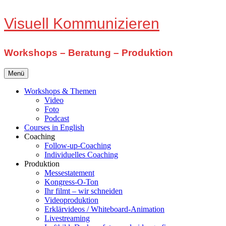
Zum
Visuell Kommunizieren
Inhalt
springen
Workshops – Beratung – Produktion
Menü
Workshops & Themen
Video
Foto
Podcast
Courses in English
Coaching
Follow-up-Coaching
Individuelles Coaching
Produktion
Messestatement
Kongress-O-Ton
Ihr filmt – wir schneiden
Videoproduktion
Erklärvideos / Whiteboard-Animation
Livestreaming