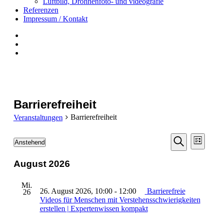
Luftbild, Drohnenfoto- und videografie
Referenzen
Impressum / Kontakt
Insta
YouTube
twitter
Barrierefreiheit
Barrierefreiheit
Veranstaltungen
Veranst
Vera
Veranstaltungen
Anstehend
Liste
Ansi
Datum
Suche
Suche
Navi
wählen.
August 2026
und
Ansichte
Mi.
26. August 2026, 10:00
-
12:00
Barrierefreie
Navigati
26
Videos für Menschen mit Verstehensschwierigkeiten
erstellen | Expertenwissen kompakt