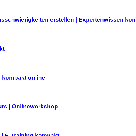
nsschwierigkeiten erstellen | Expertenwissen ko
akt
n kompakt online
urs | Onlineworkshop
 | E-Training kompakt