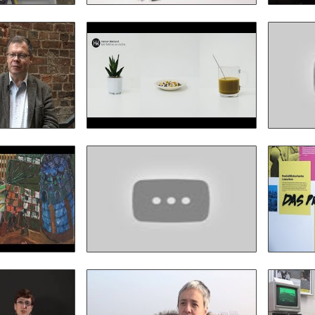
öffnung des
Heiner Weiland "Mir fehlt
ussischen
es an nichts." - eine
useums in
theatrale Ausstellung
B
eburg
anschauen
chauen
se im Ernst
Tiefbunker Steintorwall |
1
ch Haus
Interview mit Sören
Kempe, Hamburger
chauen
Unterwelten
anschauen
nische Frauen
Das Deutsche
D
l | Julia Hart,
Hafenmuseum | Ursula
de
egisseurin
Richenberger,