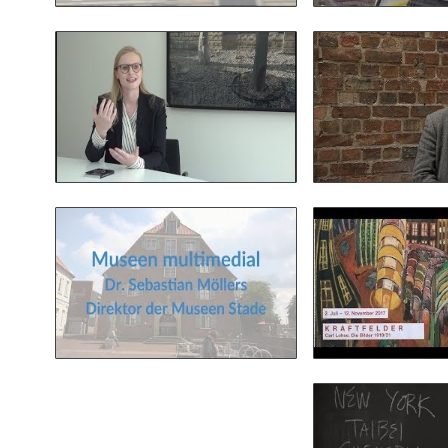
Kultursponsoring in
Wiederer
Hamburg | Jennifer
Ostpre
Wieckhorst, British
Landesm
American Tobacco
Lün
anschauen
ans
Museen Stade | Interview
Carl Loh
Dr. Sebastian Möllers
Barla
anschauen
ans
US-amerika
nach der Wah
Theaterr