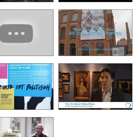
Venedig. Stadt der
Bis zum letzten Tropfen -
Künstler | Kathrin
Greenpeace Photo Award
aumstark - Bucerius
anschauen
Kunst Forum
anschauen
50 Jahre Das Kapital -
Enten im
Eine Ausstellung im
Archäologischen Museum
Museum der Arbeit
Hamburg
anschauen
anschauen
as Computer-Museum
r Universität Hamburg