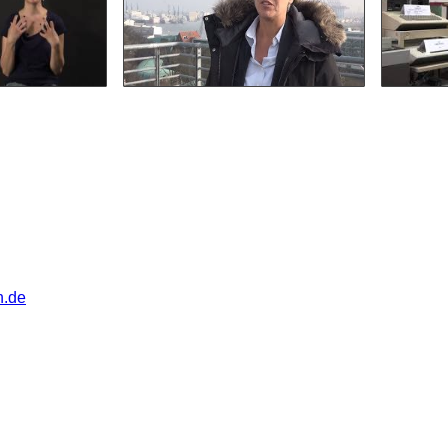
Projektleiterin
chauen
anschauen
n.de