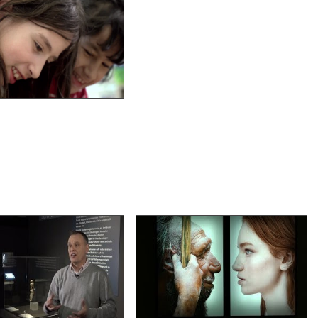
in Schultag mit Onilo
anschauen
szeiten, die Kunst der
Zwei Millionen Jahre
ammutjäger | Kurator
Migration - Fakten gegen
Michael Merkel
"Fake News"
anschauen
anschauen