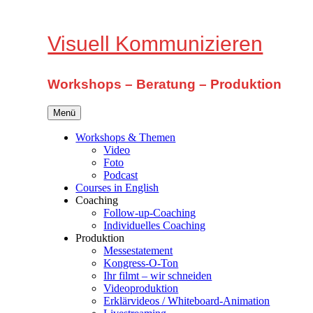
Zum
Inhalt
springen
Visuell Kommunizieren
Workshops – Beratung – Produktion
Menü
Workshops & Themen
Video
Foto
Podcast
Courses in English
Coaching
Follow-up-Coaching
Individuelles Coaching
Produktion
Messestatement
Kongress-O-Ton
Ihr filmt – wir schneiden
Videoproduktion
Erklärvideos / Whiteboard-Animation