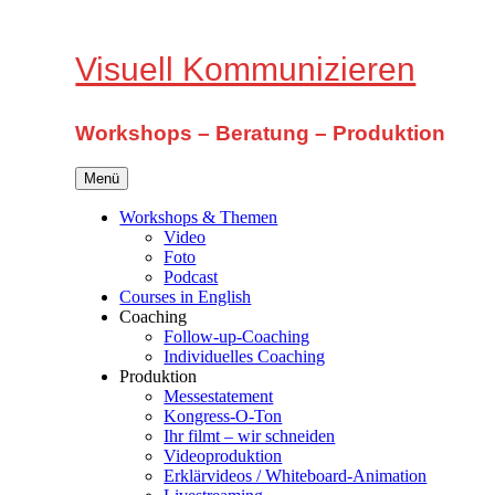
Zum
Inhalt
springen
Visuell Kommunizieren
Workshops – Beratung – Produktion
Menü
Workshops & Themen
Video
Foto
Podcast
Courses in English
Coaching
Follow-up-Coaching
Individuelles Coaching
Produktion
Messestatement
Kongress-O-Ton
Ihr filmt – wir schneiden
Videoproduktion
Erklärvideos / Whiteboard-Animation