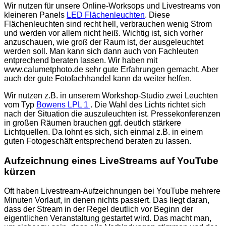
Wir nutzen für unsere Online-Worksops und Livestreams von
kleineren Panels
LED Flächenleuchten
. Diese
Flächenleuchten sind recht hell, verbrauchen wenig Strom
und werden vor allem nicht heiß. Wichtig ist, sich vorher
anzuschauen, wie groß der Raum ist, der ausgeleuchtet
werden soll. Man kann sich dann auch von Fachleuten
entprechend beraten lassen. Wir haben mit
www.calumetphoto.de sehr gute Erfahrungen gemacht. Aber
auch der gute Fotofachhandel kann da weiter helfen.
Wir nutzen z.B. in unserem Workshop-Studio zwei Leuchten
vom Typ
Bowens LPL 1
. Die Wahl des Lichts richtet sich
nach der Situation die auszuleuchten ist. Pressekonferenzen
in großen Räumen brauchen ggf. deutlch stärkere
Lichtquellen. Da lohnt es sich, sich einmal z.B. in einem
guten Fotogeschäft entsprechend beraten zu lassen.
Aufzeichnung eines LiveStreams auf YouTube
kürzen
Oft haben Livestream-Aufzeichnungen bei YouTube mehrere
Minuten Vorlauf, in denen nichts passiert. Das liegt daran,
dass der Stream in der Regel deutlich vor Beginn der
eigentlichen Veranstaltung gestartet wird. Das macht man,