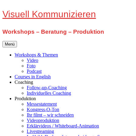
Zum
Visuell Kommunizieren
Inhalt
springen
Workshops – Beratung – Produktion
Menü
Workshops & Themen
Video
Foto
Podcast
Courses in English
Coaching
Follow-up-Coaching
Individuelles Coaching
Produktion
Messestatement
Kongress-O-Ton
Ihr filmt – wir schneiden
Videoproduktion
Erklärvideos / Whiteboard-Animation
Livestreaming