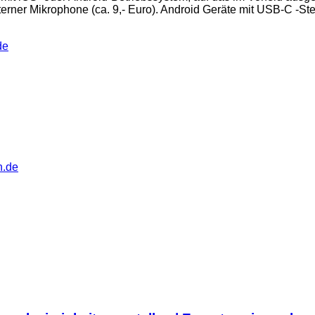
terner Mikrophone (ca. 9,- Euro). Android Geräte mit USB-C -S
de
n.de