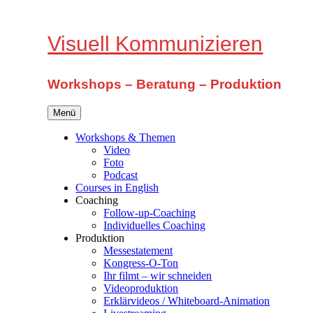
Zum
Inhalt
springen
Visuell Kommunizieren
Workshops – Beratung – Produktion
Menü
Workshops & Themen
Video
Foto
Podcast
Courses in English
Coaching
Follow-up-Coaching
Individuelles Coaching
Produktion
Messestatement
Kongress-O-Ton
Ihr filmt – wir schneiden
Videoproduktion
Erklärvideos / Whiteboard-Animation