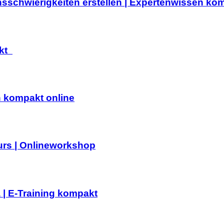
nsschwierigkeiten erstellen | Expertenwissen ko
akt
n kompakt online
urs | Onlineworkshop
 | E-Training kompakt