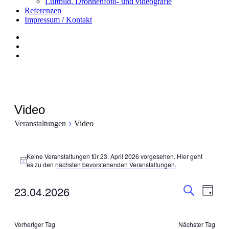
Luftbild, Drohnenfoto- und videografie
Referenzen
Impressum / Kontakt
Insta
YouTube
twitter
Video
Veranstaltungen
Video
Veranstaltungen
Keine Veranstaltungen für 23. April 2026 vorgesehen. Hier geht
für
Hinweis
es zu den
nächsten bevorstehenden Veranstaltungen
.
23.
Veransta
Vera
23.04.2026
April
Tag
Ansi
Suche
Suche
2026
Datum
Navi
wählen.
und
Vorheriger Tag
Nächster Tag