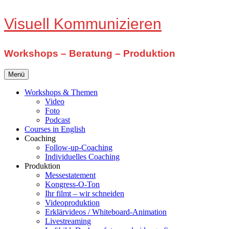
Zum
Visuell Kommunizieren
Inhalt
springen
Workshops – Beratung – Produktion
Menü
Workshops & Themen
Video
Foto
Podcast
Courses in English
Coaching
Follow-up-Coaching
Individuelles Coaching
Produktion
Messestatement
Kongress-O-Ton
Ihr filmt – wir schneiden
Videoproduktion
Erklärvideos / Whiteboard-Animation
Livestreaming