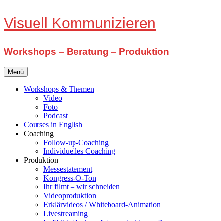
Zum
Visuell Kommunizieren
Inhalt
springen
Workshops – Beratung – Produktion
Menü
Workshops & Themen
Video
Foto
Podcast
Courses in English
Coaching
Follow-up-Coaching
Individuelles Coaching
Produktion
Messestatement
Kongress-O-Ton
Ihr filmt – wir schneiden
Videoproduktion
Erklärvideos / Whiteboard-Animation
Livestreaming