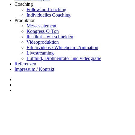
Coaching
Follow-up-Coaching
Individuelles Coaching
Produktion
Messestatement
Kongress-O-Ton
Ihr filmt – wir schneiden
Videoproduktion
Erklärvideos / Whiteboard-Animation
Livestreaming
Luftbild, Drohnenfoto- und videografie
Referenzen
Impressum / Kontakt
Insta
YouTube
twitter