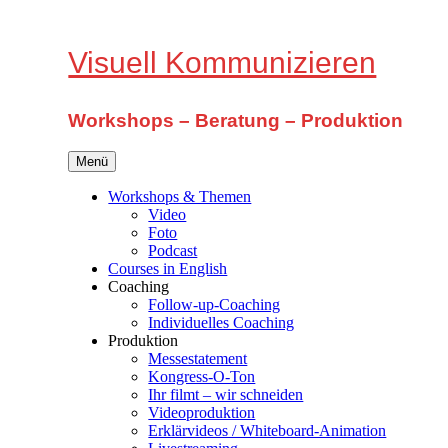
Zum
Inhalt
springen
Visuell Kommunizieren
Workshops – Beratung – Produktion
Menü
Workshops & Themen
Video
Foto
Podcast
Courses in English
Coaching
Follow-up-Coaching
Individuelles Coaching
Produktion
Messestatement
Kongress-O-Ton
Ihr filmt – wir schneiden
Videoproduktion
Erklärvideos / Whiteboard-Animation