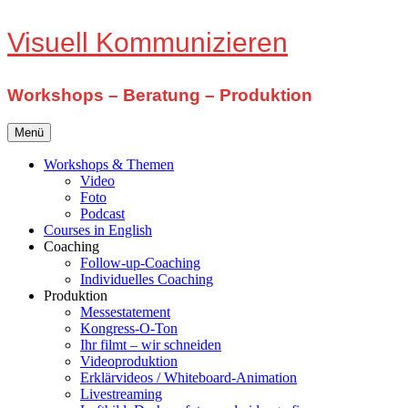
Zum
Visuell Kommunizieren
Inhalt
springen
Workshops – Beratung – Produktion
Menü
Workshops & Themen
Video
Foto
Podcast
Courses in English
Coaching
Follow-up-Coaching
Individuelles Coaching
Produktion
Messestatement
Kongress-O-Ton
Ihr filmt – wir schneiden
Videoproduktion
Erklärvideos / Whiteboard-Animation
Livestreaming