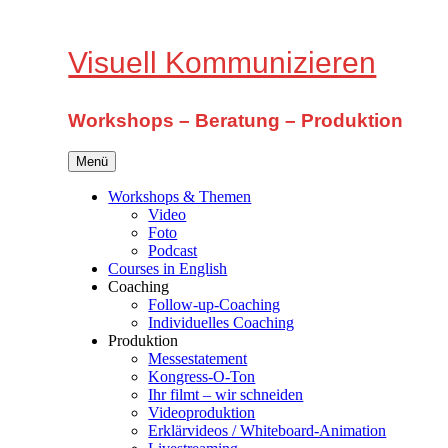
Zum
Inhalt
springen
Visuell Kommunizieren
Workshops – Beratung – Produktion
Menü
Workshops & Themen
Video
Foto
Podcast
Courses in English
Coaching
Follow-up-Coaching
Individuelles Coaching
Produktion
Messestatement
Kongress-O-Ton
Ihr filmt – wir schneiden
Videoproduktion
Erklärvideos / Whiteboard-Animation