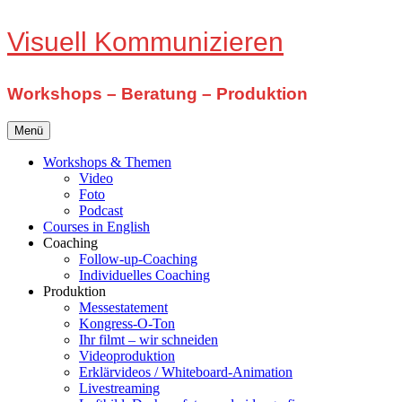
Zum
Visuell Kommunizieren
Inhalt
springen
Workshops – Beratung – Produktion
Menü
Workshops & Themen
Video
Foto
Podcast
Courses in English
Coaching
Follow-up-Coaching
Individuelles Coaching
Produktion
Messestatement
Kongress-O-Ton
Ihr filmt – wir schneiden
Videoproduktion
Erklärvideos / Whiteboard-Animation
Livestreaming