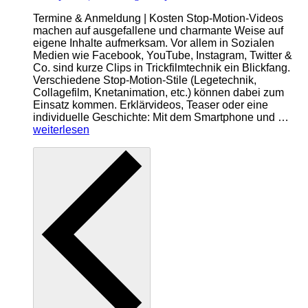
Termine & Anmeldung | Kosten Stop-Motion-Videos
machen auf ausgefallene und charmante Weise auf
eigene Inhalte aufmerksam. Vor allem in Sozialen
Medien wie Facebook, YouTube, Instagram, Twitter &
Co. sind kurze Clips in Trickfilmtechnik ein Blickfang.
Verschiedene Stop-Motion-Stile (Legetechnik,
Collagefilm, Knetanimation, etc.) können dabei zum
Einsatz kommen. Erklärvideos, Teaser oder eine
„St
individuelle Geschichte: Mit dem Smartphone und …
mit
weiterlesen
de
Sma
|
E-
Trai
Kom