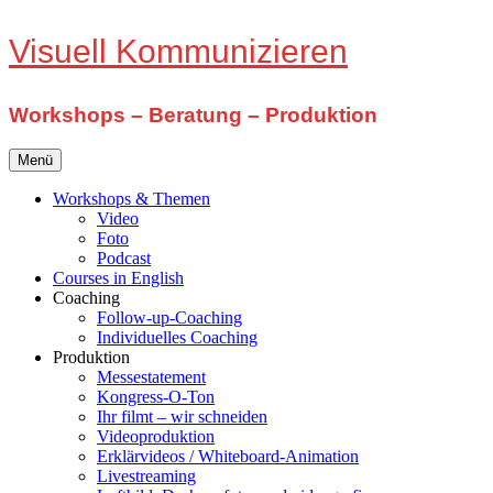
Zum
Visuell Kommunizieren
Inhalt
springen
Workshops – Beratung – Produktion
Menü
Workshops & Themen
Video
Foto
Podcast
Courses in English
Coaching
Follow-up-Coaching
Individuelles Coaching
Produktion
Messestatement
Kongress-O-Ton
Ihr filmt – wir schneiden
Videoproduktion
Erklärvideos / Whiteboard-Animation
Livestreaming