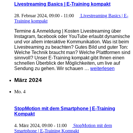
E-
Livestreaming Basics | E-Training kompakt
Training
kompakt“
28. Februar 2024, 09:00
-
11:00
Livestreaming Basics | E-
Training kompakt
Termine & Anmeldung | Kosten Livestreaming über
Instagram, facebook oder YouTube erlaubt dynamische
und vor allem interaktive Kommunikation. Was ist beim
Livestreaming zu beachten? Gutes Bild und guter Ton:
Welche Technik braucht man? Welche Plattformen sind
sinnvoll? Unser E-Training kompakt gibt Ihnen einen
schnellen Überblick der Möglichkeiten, um live auf
„Livestreaming
Sendung zu gehen. Wir schauen …
weiterlesen
Basics
|
März 2024
E-
Training
Mo.
4
kompakt“
StopMotion mit dem Smartphone | E-Training
Kompakt
4. März 2024, 09:00
-
11:00
StopMotion mit dem
Smartphone | E-Training Kompakt