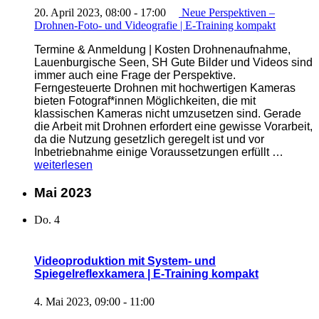
20. April 2023, 08:00
-
17:00
Neue Perspektiven –
Drohnen-Foto- und Videografie | E-Training kompakt
Termine & Anmeldung | Kosten Drohnenaufnahme,
Lauenburgische Seen, SH Gute Bilder und Videos sind
immer auch eine Frage der Perspektive.
Ferngesteuerte Drohnen mit hochwertigen Kameras
bieten Fotograf*innen Möglichkeiten, die mit
klassischen Kameras nicht umzusetzen sind. Gerade
die Arbeit mit Drohnen erfordert eine gewisse Vorarbeit,
da die Nutzung gesetzlich geregelt ist und vor
„E-
Inbetriebnahme einige Voraussetzungen erfüllt …
Trainin
weiterlesen
kompa
|
Mai 2023
Neue
Perspe
Do.
4
–
Drohne
Foto-
Videoproduktion mit System- und
und
Spiegelreflexkamera | E-Training kompakt
Videogr
4. Mai 2023, 09:00
-
11:00