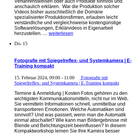
Verfahrensweisen oder auch Produkte sinnvoll und
anschaulich erklären. War die Produktion solcher
Videos bisher ausschließlich die Domäne
spezialisierter Produktionsfirmen, erlauben leicht
verständliche und vergleichsweise kostengünstige
Softwarelösungen, Erklärvideos in Eigenarbeit
„Erklärvideos
herzustellen. …
weiterlesen
selbst
Do.
15
erstellen
|
E-
Training
Fotografie mit Spiegelreflex- und Systemkamera | E-
kompakt
Training kompakt
“
15. Februar 2024, 09:00
-
11:00
Fotografie mit
Spiegelreflex- und Systemkamera | E-Training kompakt
Termine & Anmeldung | Kosten Fotos gehören zu den
wichtigsten Kommunikationsmitteln, nicht nur im Web.
Sie vermitteln Informationen schnell, unmittelbar und
transportieren Emotionen. Welche Automatiken sind
sinnvoll? Und was passiert, wenn man die Automatik
einmal abschaltet? Wie kann man Bildergebnisse mit
Blende und Belichtungszeit beeinflussen? In diesem
Kompaktworkshop lernen Sie Ihre Kamera besser