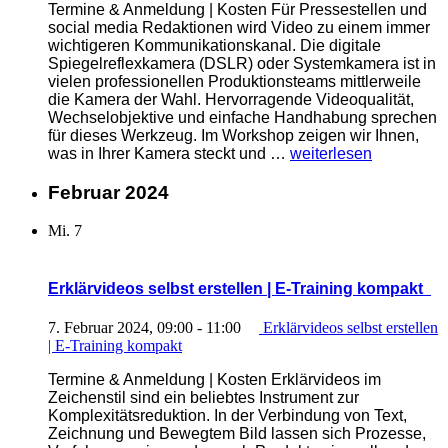
Termine & Anmeldung | Kosten Für Pressestellen und
social media Redaktionen wird Video zu einem immer
wichtigeren Kommunikationskanal. Die digitale
Spiegelreflexkamera (DSLR) oder Systemkamera ist in
vielen professionellen Produktionsteams mittlerweile
die Kamera der Wahl. Hervorragende Videoqualität,
Wechselobjektive und einfache Handhabung sprechen
für dieses Werkzeug. Im Workshop zeigen wir Ihnen,
„Videoproduktion
was in Ihrer Kamera steckt und …
weiterlesen
mit
System-
Februar 2024
und
Spiegelreflexkamera
Mi.
7
| E-
Training
kompakt“
Erklärvideos selbst erstellen | E-Training kompakt
7. Februar 2024, 09:00
-
11:00
Erklärvideos selbst erstellen
| E-Training kompakt
Termine & Anmeldung | Kosten Erklärvideos im
Zeichenstil sind ein beliebtes Instrument zur
Komplexitätsreduktion. In der Verbindung von Text,
Zeichnung und Bewegtem Bild lassen sich Prozesse,