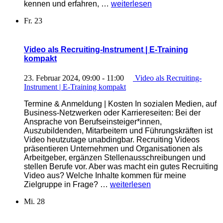
„Fotografie
kennen und erfahren, …
weiterlesen
mit
Fr.
23
Spiegelreflex-
und
Systemkamera
| E-
Video als Recruiting-Instrument | E-Training
Training
kompakt
kompakt“
23. Februar 2024, 09:00
-
11:00
Video als Recruiting-
Instrument | E-Training kompakt
Termine & Anmeldung | Kosten In sozialen Medien, auf
Business-Netzwerken oder Karriereseiten: Bei der
Ansprache von Berufseinsteiger*innen,
Auszubildenden, Mitarbeitern und Führungskräften ist
Video heutzutage unabdingbar. Recruiting Videos
präsentieren Unternehmen und Organisationen als
Arbeitgeber, ergänzen Stellenausschreibungen und
stellen Berufe vor. Aber was macht ein gutes Recruiting
Video aus? Welche Inhalte kommen für meine
„Video
Zielgruppe in Frage? …
weiterlesen
als
Mi.
28
Recruiting-
Instrument
|